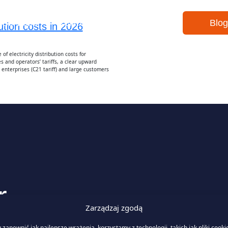
Services
References
About Us
Blog
bution costs in 2026
f electricity distribution costs for
es and operators’ tariffs, a clear upward
enterprises (C21 tariff) and large customers
r
Zarządzaj zgodą
 zapewnić jak najlepsze wrażenia, korzystamy z technologii, takich jak pliki cooki