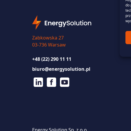
do 
tec
prz
wyc
Zabkowska 27
03-736 Warsaw
+48 (22) 290 11 11
biuro@energysolution.pl
Energy Solution Sp. z o.o.