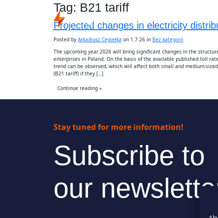
Tag:
B21 tariff
Projected changes in electricity distri
Posted by
Arkadiusz Cegiełka
on 1.7.26 in
Bez kategorii
The upcoming year 2026 will bring significant changes in the structure o
enterprises in Poland. On the basis of the available published toll rat
trend can be observed, which will affect both small and medium-sized 
(B21 tariff) if they […]
Continue reading »
Stay tuned for more information!
Subscribe to
our newslette
Aby