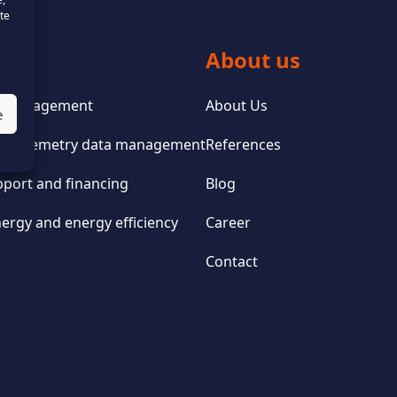
te
ces
About us
io Management
About Us
e
and telemetry data management
References
pport and financing
Blog
ergy and energy efficiency
Career
Contact