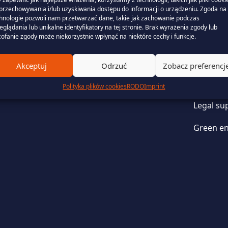
przechowywania i/lub uzyskiwania dostępu do informacji o urządzeniu. Zgoda na 
hnologie pozwoli nam przetwarzać dane, takie jak zachowanie podczas
eglądania lub unikalne identyfikatory na tej stronie. Brak wyrażenia zgody lub
Servi
ofanie zgody może niekorzystnie wpłynąć na niektóre cechy i funkcje.
Portfol
Akceptuj
Odrzuć
Zobacz preferencj
Billing 
Polityka plików cookies
RODO
Imprint
Legal su
Green en