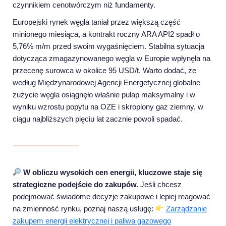
czynnikiem cenotwórczym niż fundamenty.
Europejski rynek węgla taniał przez większą część
minionego miesiąca, a kontrakt roczny ARA API2 spadł o
5,76% m/m przed swoim wygaśnięciem. Stabilna sytuacja
dotycząca zmagazynowanego węgla w Europie wpłynęła na
przecenę surowca w okolice 95 USD/t. Warto dodać, że
według Międzynarodowej Agencji Energetycznej globalne
zużycie węgla osiągnęło właśnie pułap maksymalny i w
wyniku wzrostu popytu na OZE i skroplony gaz ziemny, w
ciągu najbliższych pięciu lat zacznie powoli spadać.
W obliczu wysokich cen energii, kluczowe staje się
strategiczne podejście do zakupów.
Jeśli chcesz
podejmować świadome decyzje zakupowe i lepiej reagować
na zmienność rynku, poznaj naszą usługę:
Zarządzanie
zakupem energii elektrycznej i paliwa gazowego