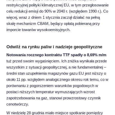
restrykcyjnej polityki klimatycznej EU, w tym przegłosowanie
celu redukcji emisji do 90% w 2040 r. (względem 1990 r.). Co
więcej, wraz z dniem 1 stycznia zaczął działać na pełną
skalę mechanizm CBAM, będący opłatą pobieraną przy
imporcie towarów wysokoemisyjnych.
Odwilż na rynku paliw i nadzieje geopolityczne
Notowania rocznego kontraktu TTF spadły o 8,69% m/m
tuż przed swoim wygaśnięciem. Ich zniżka wynikała przede
wszystkim z sytuacji geopolitycznej, a nie fundamentalnej –
średni stan uzupełnienia magazynów gazu EU jest niższy o
około 11 pp. względem analogicznego okresu rok temu, co w
porównaniu z pogorszeniem warunków pogodowych w
postaci niższych temperatur wymuszających wzrost
zapotrzebowania na gaz, stanowi prowzrostowy czynnik
cenotwórczy.
W niedzielę 28 grudnia miało miejsce spotkanie pomiędzy