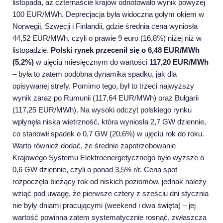
listopada, aż czternaście krajów odnotowało wynik powyżej
100 EUR/MWh. Deprecjacja była widoczna gołym okiem w
Norwegii, Szwecji i Finlandii, gdzie średnia cena wyniosła
44,52 EUR/MWh, czyli o prawie 9 euro (16,8%) niżej niż w
listopadzie.
Polski rynek przecenił się o 6,48 EUR/MWh
(5,2%)
w ujęciu miesięcznym do wartości
117,20 EUR/MWh
– była to zatem podobna dynamika spadku, jak dla
opisywanej strefy. Pomimo tego, był to trzeci najwyższy
wynik zaraz po Rumunii (117,64 EUR/MWh) oraz Bułgarii
(117,25 EUR/MWh). Na wysoki odczyt polskiego rynku
wpłynęła niska wietrzność, która wyniosła 2,7 GW dziennie,
co stanowił spadek o 0,7 GW (20,6%) w ujęciu rok do roku.
Warto również dodać, że średnie zapotrzebowanie
Krajowego Systemu Elektroenergetycznego było wyższe o
0,6 GW dziennie, czyli o ponad 3,5% r/r. Cena spot
rozpoczęła bieżący rok od niskich poziomów, jednak należy
wziąć pod uwagę, że pierwsze cztery z sześciu dni stycznia
nie były dniami pracującymi (weekend i dwa święta) – jej
wartość powinna zatem systematycznie rosnąć, zwłaszcza