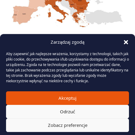
Rys. 2:
Średnia cena BASE Y-26 w grudniu 2025 r.
Zarządzaj zgodą
Kurs rynku terminowego energii elektrycznej
Aby zapewnić jak najlepsze wrażenia, korzystamy z technologii, takich jak
reprezentowany przez kontrakt roczny dla całej opisywanej
pliki cookie, do przechowywania i/lub uzyskiwania dostępu do informacji o
strefy na 2026 rok wyniósł średnio
80,84 EUR/MWh
– była to
urządzeniu. Zgoda na te technologie pozwoli nam przetwarzać dane,
wartość
niższa o 3,34 EUR/MWh (4%) względem
takie jak zachowanie podczas przeglądania lub unikalne identyfikatory na
tej stronie. Brak wyrażenia zgody lub wycofanie zgody może
listopada
. Spadek ten nastąpił pomimo aprecjacji cen
niekorzystnie wpłynąć na niektóre cechy i funkcje.
uprawnień do emisji dwutlenku węgla o 2,26% w ujęciu
miesięcznym. Z drugiej strony instrumenty roczne po raz
Akceptuj
kolejny zostały wspierane przez taniejące surowce
energetyczne: notowania indeksu TTF zakończyły miniony
Odrzuć
rok aż 8,7-procentową przeceną m/m, natomiast ceny węgla
ARA API2 spadły o 5,76% m/m.
Zobacz preferencje