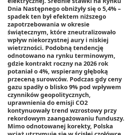
elektrycznej. Średnie stawki na Rynku
Dnia Następnego obniżyły się o 5,4% –
spadek ten był efektem niższego
zapotrzebowania w okresie
świątecznym, które zneutralizowało
wpływ niekorzystnej aury i niskiej
wietrzności. Podobną tendencję
odnotowano na rynku terminowym,
gdzie kontrakt roczny na 2026 rok
potaniał o 4%, wspierany głęboką
przeceną surowców. Podczas gdy ceny
gazu spadły o blisko 9% pod wpływem
czynników geopolitycznych,
uprawnienia do emisji CO2
kontynuowały trend wzrostowy przy
rekordowym zaangażowaniu funduszy.
Mimo odnotowanej korekty, Polska
wciąż utrzymuje się w ścisłej czołówce