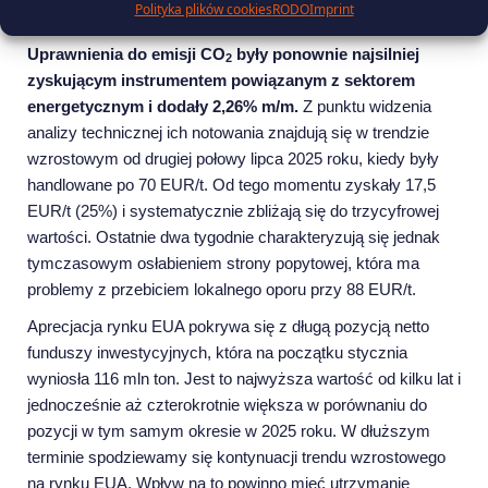
Polityka plików cookies
RODO
Imprint
Rekordowa aktywność funduszy na rynku EUA
Uprawnienia do emisji CO
były ponownie najsilniej
2
zyskującym instrumentem powiązanym z sektorem
energetycznym i dodały 2,26% m/m.
Z punktu widzenia
analizy technicznej ich notowania znajdują się w trendzie
wzrostowym od drugiej połowy lipca 2025 roku, kiedy były
handlowane po 70 EUR/t. Od tego momentu zyskały 17,5
EUR/t (25%) i systematycznie zbliżają się do trzycyfrowej
wartości. Ostatnie dwa tygodnie charakteryzują się jednak
tymczasowym osłabieniem strony popytowej, która ma
problemy z przebiciem lokalnego oporu przy 88 EUR/t.
Aprecjacja rynku EUA pokrywa się z długą pozycją netto
funduszy inwestycyjnych, która na początku stycznia
wyniosła 116 mln ton. Jest to najwyższa wartość od kilku lat i
jednocześnie aż czterokrotnie większa w porównaniu do
pozycji w tym samym okresie w 2025 roku. W dłuższym
terminie spodziewamy się kontynuacji trendu wzrostowego
na rynku EUA. Wpływ na to powinno mieć utrzymanie