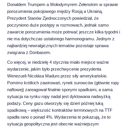
Donaldem Trumpem a Wołodymyrem Zełenskim w sprawie
porozumienia pokojowego między Rosją a Ukrainą.
Prezydent Stanów Zjednoczonych powiedział, że
poczyniono duże postępy w rozmowach, jednak samo
zawarcie porozumienia może potrwać jeszcze kilka tygodni i
nie ma dotychczas ustalonego harmonogramu. Jednym z
najbardziej newralgicznych tematów pozostaje sprawa
związana z Donbasem.
Co więcej, w niedzielę 4 stycznia miało miejsce ważne
wydarzenie, jakim było przechwycenie prezydenta
Wenezueli Nicolása Maduro przez siły amerykańskie.
Pomimo krótkich zawirowań, rynek surowców (głównie ropy
naftowej) zareagował finalnie sporymi spadkami, a sama
sytuacja na rynku ropy nadal jest dyktowana nadwyżką
podaży. Ceny gazu otworzyły się dzień później luką
spadkową – większość kontraktów terminowych na TTF
spadła rano o ponad 4%. Wydarzenia te pokazują, że to
sytuacja geopolityczna jest obecnie ważniejszym