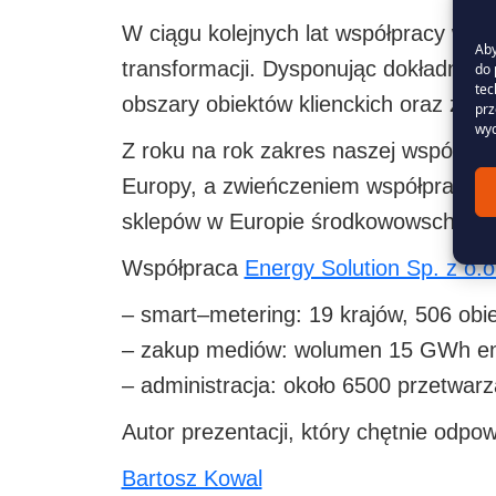
W ciągu kolejnych lat współpracy wsp
Aby
transformacji. Dysponując dokładnym
do 
tec
obszary obiektów klienckich oraz zapr
prz
wyc
Z roku na rok zakres naszej współpra
Europy, a zwieńczeniem współpracy j
sklepów w Europie środkowowschodni
Współpraca
Energy Solution Sp. z o.o
– smart–metering: 19 krajów, 506 obie
– zakup mediów: wolumen 15 GWh ener
– administracja: około 6500 przetwarz
Autor prezentacji, który chętnie odpow
Bartosz Kowal