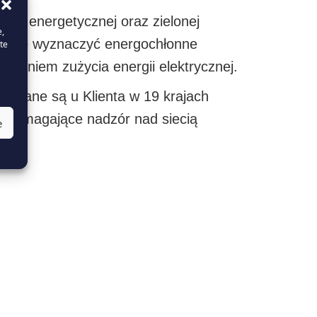
ści energetycznej oraz zielonej
e,
zyjnie wyznaczyć energochłonne
te
niżeniem zużycia energii elektrycznej.
erowane są u Klienta w 19 krajach
wspomagające nadzór nad siecią
e