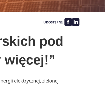
UDOSTĘPNIJ:
rskich pod
więcej!”
rgii elektrycznej, zielonej