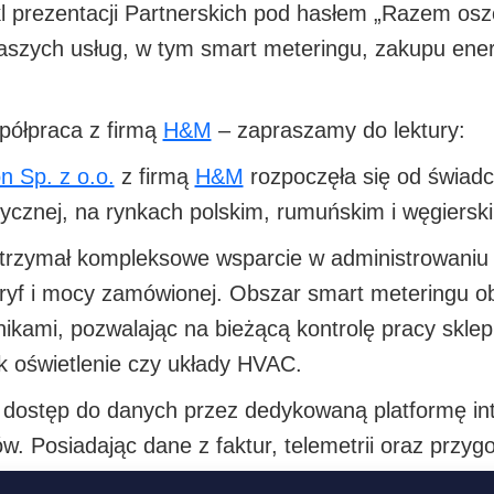
 prezentacji Partnerskich pod hasłem „Razem osz
zych usług, w tym smart meteringu, zakupu energii
spółpraca z firmą
H&M
– zapraszamy do lektury:
n Sp. z o.o.
z firmą
H&M
rozpoczęła się od świadcz
rycznej, na rynkach polskim, rumuńskim i węgiersk
 otrzymał kompleksowe wsparcie w administrowaniu
 taryf i mocy zamówionej. Obszar smart meteringu
znikami, pozwalając na bieżącą kontrolę pracy skl
ak oświetlenie czy układy HVAC.
e dostęp do danych przez dedykowaną platformę i
w. Posiadając dane z faktur, telemetrii oraz przy
elektrycznej dla H&M.