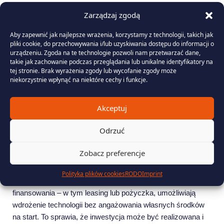
Zarządzaj zgodą
Dostępność technologii i realne decyzje
biznesowe
Aby zapewnić jak najlepsze wrażenia, korzystamy z technologii, takich jak
pliki cookie, do przechowywania i/lub uzyskiwania dostępu do informacji o
Jeszcze niedawno wdrożenie systemów smart meteringu
urządzeniu. Zgoda na te technologie pozwoli nam przetwarzać dane,
mogło być postrzegane jako kosztowna inwestycja
takie jak zachowanie podczas przeglądania lub unikalne identyfikatory na
wymagająca dużego zaangażowania kapitału. Obecnie
tej stronie. Brak wyrażenia zgody lub wycofanie zgody może
niekorzystnie wpłynąć na niektóre cechy i funkcje.
sytuacja jest zupełnie inna – rozwój rynku i dostępne modele
finansowania sprawiają, że bariera wejścia praktycznie
przestała istnieć.
Akceptuj
Firmy coraz częściej decydują się na wdrożenia etapowe –
Odrzuć
zaczynając od jednego obiektu, wybranego obszaru
działalności lub projektu pilotażowego. Takie podejście
Zobacz preferencje
pozwala szybko zweryfikować efekty, ograniczyć ryzyko i
skalować rozwiązanie w kolejnych krokach, zgodnie z
Polityka plików cookies
RODO
Imprint
potrzebami organizacji. Dodatkowo dostępne modele
finansowania – w tym leasing lub pożyczka, umożliwiają
wdrożenie technologii bez angażowania własnych środków
na start. To sprawia, że inwestycja może być realizowana i