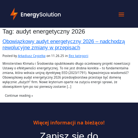
Tag:
audyt energetyczny 2026
Obowiązkowy audyt energetyczny 2026 – nadchodzą
rewolucyjne zmiany w przepisach
Posted by
Arkadiusz Cegiełka
on 11.26.25 in
Bez kategorii
Ministerstwo Klimatu i Środowiska opublikowało długo oczekiwany projekt nowelizacji
Ustawy o efektywności energetycznej. To nie jest drobna korekta – to fundamentalna
zmiana, która wdraża unijną dyrektywę EED (2023/1791). Najważniejsza wiadomość?
Obowiązkowy audyt energetyczny 2026 przedsiębiorstwa przestaje być domeną
wyłącznie „dużych” firm. Nowe kryterium oparte na zużyciu energii sprawi, że
obowiązkiem tym po raz pierwszy zostanie […]
Continue reading »
Więcej informacji na bieżąco!
Zapisz się do