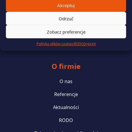
Portfolio Management
Akceptuj
Zarządzanie danymi rozliczeniowymi i telemetrycznymi
Odrzuć
Wsparcie prawne i finansowanie
Zobacz preferencje
Zielona energia i efektywność energetyczna
Polityka plików cookies
RODO
Imprint
O firmie
O nas
Referencje
Aktualności
RODO