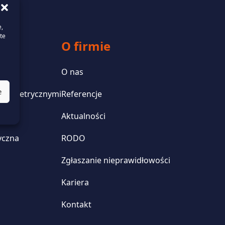
e,
te
O firmie
O nas
e
 telemetrycznymi
Referencje
Aktualności
yczna
RODO
Zgłaszanie nieprawidłowości
Kariera
Kontakt