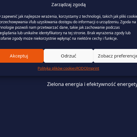
Zarządzaj zgodą
 zapewnić jak najlepsze wrażenia, korzystamy z technologii, takich jak pliki cooki
przechowywania i/lub uzyskiwania dostępu do informacji o urządzeniu. Zgoda na 
Usługi
hnologie pozwoli nam przetwarzać dane, takie jak zachowanie podczas
eglądania lub unikalne identyfikatory na tej stronie. Brak wyrażenia zgody lub
ofanie zgody może niekorzystnie wpłynąć na niektóre cechy i funkcje.
Portfolio Management
Akceptuj
Odrzuć
Zobacz preferencj
Zarządzanie danymi rozliczeniowymi i
Polityka plików cookies
RODO
Imprint
Wsparcie prawne i finansowanie
Zielona energia i efektywność energet