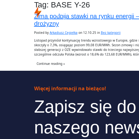
Tag:
BASE Y-26
Zima podbija stawki na rynku energii 
drożyzny
Posted by
Arkadiusz Cegiełka
on 12.10.25 in
Bez kategorii
Listopad przyniósł kontynuację trendu wzrostowego w Europie, gdzie
skoczyły o 7,3%, osiągając poziom 99,08 EUR/MWh. Sezon zimowy i niż
słabszej generacji z OZE wywindowało stawki do trzeciego najwyższe
szczególnie odczuła Polska (wzrost o 18,6% do 123,68 EUR/MWh), któr
Continue reading »
Więcej informacji na bieżąco!
Zapisz się do
naszego news