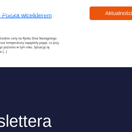
Usługi
Referencje
O nas
Aktualnośc
– Polska wiceliderem
 średnie ceny na Rynku Dnia Następnego
sze temperatury napędziły popyt, co przy
go poziomu w tym roku. Sytuację tę
a […]
lettera