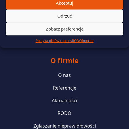
Akceptuj
Zarządzanie danymi rozliczeniowymi i telemetrycznymi
Odrzuć
Wsparcie prawne i finansowanie
Zobacz preferencje
Zielona energia i efektywność energetyczna
Polityka plików cookies
RODO
Imprint
O firmie
O nas
Referencje
Aktualności
RODO
Zgłaszanie nieprawidłowości