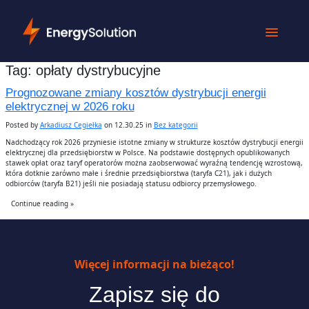
Tag:
opłaty dystrybucyjne
Prognozowane zmiany kosztów dystrybucji energii
elektrycznej w 2026 roku
Posted by
Arkadiusz Cegiełka
on 12.30.25 in
Bez kategorii
Nadchodzący rok 2026 przyniesie istotne zmiany w strukturze kosztów dystrybucji energii
elektrycznej dla przedsiębiorstw w Polsce. Na podstawie dostępnych opublikowanych
stawek opłat oraz taryf operatorów można zaobserwować wyraźną tendencję wzrostową,
która dotknie zarówno małe i średnie przedsiębiorstwa (taryfa C21), jak i dużych
odbiorców (taryfa B21) jeśli nie posiadają statusu odbiorcy przemysłowego.
Continue reading »
Więcej informacji na bieżąco!
Zapisz się do