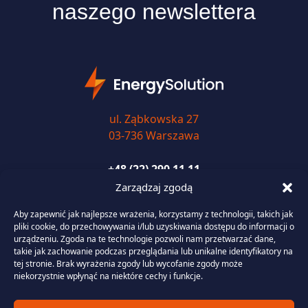
naszego newslettera
ul. Ząbkowska 27
03-736 Warszawa
+48 (22) 290 11 11
Zarządzaj zgodą
biuro@energysolution.pl
Aby zapewnić jak najlepsze wrażenia, korzystamy z technologii, takich jak
pliki cookie, do przechowywania i/lub uzyskiwania dostępu do informacji o
urządzeniu. Zgoda na te technologie pozwoli nam przetwarzać dane,
takie jak zachowanie podczas przeglądania lub unikalne identyfikatory na
Usługi
tej stronie. Brak wyrażenia zgody lub wycofanie zgody może
niekorzystnie wpłynąć na niektóre cechy i funkcje.
Portfolio Management