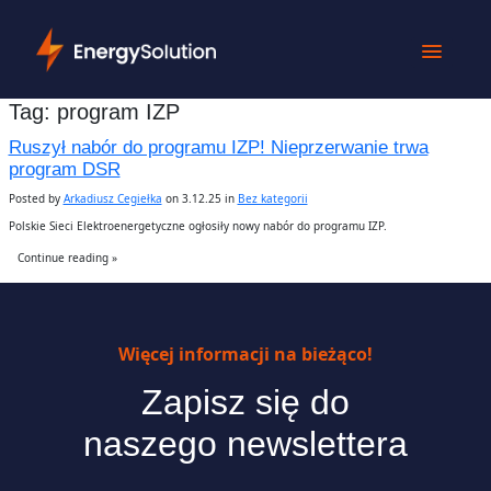
Tag:
program IZP
Ruszył nabór do programu IZP! Nieprzerwanie trwa
program DSR
Posted by
Arkadiusz Cegiełka
on 3.12.25 in
Bez kategorii
Polskie Sieci Elektroenergetyczne ogłosiły nowy nabór do programu IZP.
Continue reading »
Więcej informacji na bieżąco!
Zapisz się do
naszego newslettera