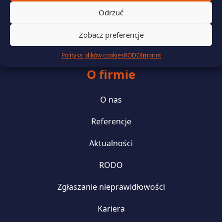
Wsparcie prawne i finansowanie
Odrzuć
Zielona energia i efektywność energetyczna
Zobacz preferencje
Polityka plików cookies
RODO
Imprint
O firmie
O nas
Referencje
Aktualności
RODO
Zgłaszanie nieprawidłowości
Kariera