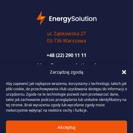
ul. Ząbkowska 27
03-736 Warszawa
+48 (22) 290 11 11
biuro@energysolution.pl
Zarządzaj zgodą
Aby zapewnić jak najlepsze wrażenia, korzystamy z technologii, takich jak
pliki cookie, do przechowywania i/lub uzyskiwania dostępu do informacji o
urządzeniu. Zgoda na te technologie pozwoli nam przetwarzać dane,
Usługi
takie jak zachowanie podczas przeglądania lub unikalne identyfikatory na
tej stronie. Brak wyrażenia zgody lub wycofanie zgody może
niekorzystnie wpłynąć na niektóre cechy i funkcje.
Portfolio Management
Zarządzanie danymi rozliczeniowymi i telemetrycznymi
Akceptuj