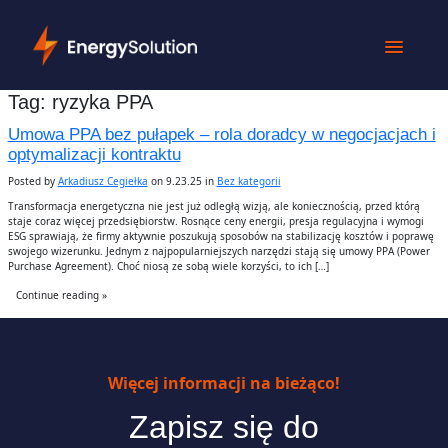
Tag:
ryzyka PPA
Umowa PPA bez pułapek – rola doradcy w negocjacjach i
optymalizacji kontraktu
Posted by
Arkadiusz Cegiełka
on 9.23.25 in
Bez kategorii
Transformacja energetyczna nie jest już odległą wizją, ale koniecznością, przed którą
staje coraz więcej przedsiębiorstw. Rosnące ceny energii, presja regulacyjna i wymogi
ESG sprawiają, że firmy aktywnie poszukują sposobów na stabilizację kosztów i poprawę
swojego wizerunku. Jednym z najpopularniejszych narzędzi stają się umowy PPA (Power
Purchase Agreement). Choć niosą ze sobą wiele korzyści, to ich […]
Continue reading »
Więcej informacji na bieżąco!
Zapisz się do