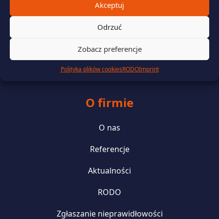
Akceptuj
Zarządzanie danymi rozliczeniowymi i telemetrycznymi
Odrzuć
Wsparcie prawne i finansowanie
Zobacz preferencje
Zielona energia i efektywność energetyczna
Polityka plików cookies
RODO
Imprint
O firmie
O nas
Referencje
Aktualności
RODO
Zgłaszanie nieprawidłowości