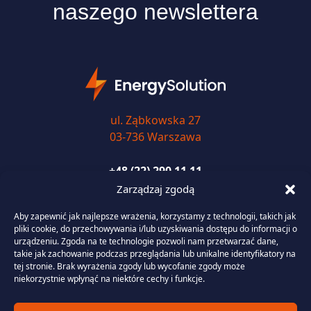
naszego newslettera
ul. Ząbkowska 27
03-736 Warszawa
+48 (22) 290 11 11
Zarządzaj zgodą
biuro@energysolution.pl
Aby zapewnić jak najlepsze wrażenia, korzystamy z technologii, takich jak
pliki cookie, do przechowywania i/lub uzyskiwania dostępu do informacji o
urządzeniu. Zgoda na te technologie pozwoli nam przetwarzać dane,
takie jak zachowanie podczas przeglądania lub unikalne identyfikatory na
Usługi
tej stronie. Brak wyrażenia zgody lub wycofanie zgody może
niekorzystnie wpłynąć na niektóre cechy i funkcje.
Portfolio Management