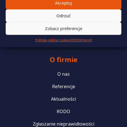
Akceptuj
Zarządzanie danymi rozliczeniowymi i telemetrycznymi
Odrzuć
Wsparcie prawne i finansowanie
Zobacz preferencje
Zielona energia i efektywność energetyczna
Polityka plików cookies
RODO
Imprint
O firmie
O nas
Referencje
Aktualności
RODO
Zgłaszanie nieprawidłowości