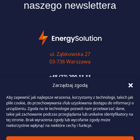
naszego newslettera
ul. Ząbkowska 27
03-736 Warszawa
+48 (22) 290 11 11
Zarządzaj zgodą
biuro@energysolution.pl
Aby zapewnić jak najlepsze wrażenia, korzystamy z technologii, takich jak
pliki cookie, do przechowywania i/lub uzyskiwania dostępu do informacji o
urządzeniu. Zgoda na te technologie pozwoli nam przetwarzać dane,
takie jak zachowanie podczas przeglądania lub unikalne identyfikatory na
Usługi
tej stronie. Brak wyrażenia zgody lub wycofanie zgody może
niekorzystnie wpłynąć na niektóre cechy i funkcje.
Portfolio Management