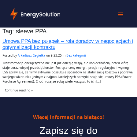
Tag:
sleeve PPA
Umowa PPA bez pułapek – rola doradcy w negocjacjach i
optymalizacji kontraktu
Posted by
Arkadiusz Cegiełka
on 9.23.25 in
Bez kategorii
Transformacja energetyczna nie jest już odległą wizją, ale koniecznością, przed którą
staje coraz więcej przedsiębiorstw. Rosnące ceny energii, presja regulacyjna i wymogi
ESG sprawiają, że firmy aktywnie poszukują sposobów na stabilizację kosztów i poprawę
swojego wizerunku. Jednym z najpopularniejszych narzędzi stają się umowy PPA (Power
Purchase Agreement). Choć niosą ze sobą wiele korzyści, to ich […]
Continue reading »
Więcej informacji na bieżąco!
Zapisz się do