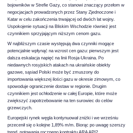
bojowników w Strefie Gazy, co stanowi znaczący przełom w
negocjacjach prowadzonych przez Stany Zjednoczone i
Katar w celu zakończenia trwającej od dwóch lat wojny.
Uspokojenie sytuacji na Bliskim Wschodzie również jest
czynnikiem sprzyjającym niższym cenom gazu.
W najbliższym czasie występują dwa czynniki mogące
potencjalnie wpłynąć na wzrost cen gazu: pierwszym jest
dalsza eskalacja napięć na linii Rosja-Ukraina. Po
niedawnych rosyjskich atakach na ukraińskie obiekty
gazowe, sąsiad Polski może być zmuszony do
importowania większej ilości gazu w okresie zimowym, co
spowoduje ograniczenie dostaw w regionie. Drugim
czynnikiem jest ochłodzenie w całej Europie, które może
zwiększyć zapotrzebowanie na ten surowiec do celów
grzewczych.
Europejski rynek węgla kontynuował zniżki i we wrześniu
przecenił się o kolejne 1,89% m/m. Biorąc po uwagę szerszy
trend, notowania rocznego kontraktu ARA API2