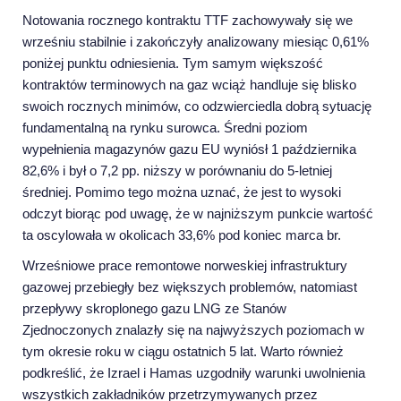
Notowania rocznego kontraktu TTF zachowywały się we
wrześniu stabilnie i zakończyły analizowany miesiąc 0,61%
poniżej punktu odniesienia. Tym samym większość
kontraktów terminowych na gaz wciąż handluje się blisko
swoich rocznych minimów, co odzwierciedla dobrą sytuację
fundamentalną na rynku surowca. Średni poziom
wypełnienia magazynów gazu EU wyniósł 1 października
82,6% i był o 7,2 pp. niższy w porównaniu do 5-letniej
średniej. Pomimo tego można uznać, że jest to wysoki
odczyt biorąc pod uwagę, że w najniższym punkcie wartość
ta oscylowała w okolicach 33,6% pod koniec marca br.
Wrześniowe prace remontowe norweskiej infrastruktury
gazowej przebiegły bez większych problemów, natomiast
przepływy skroplonego gazu LNG ze Stanów
Zjednoczonych znalazły się na najwyższych poziomach w
tym okresie roku w ciągu ostatnich 5 lat. Warto również
podkreślić, że Izrael i Hamas uzgodniły warunki uwolnienia
wszystkich zakładników przetrzymywanych przez