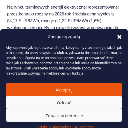
Na rynku terminowych energii elektrycznej reprezentowanej
przez kontrakt roczny na 2026 rok średnia cena wyniosła
84,17 EUR/MWh, rosnąc o 1,32 EUR/MWh (1,6%)
względem sierpnia. Był to niewielki wzrost w porównaniu do
aprecjacji notowań uprawnień do emisji dwutlenku węgla,
Zarządzaj zgodą
które w tym samym okresie zyskały aż 3,74%.
Aby zapewnić jak najlepsze wrażenia, korzystamy z technologii, takich jak
Jednocześnie kontrakty roczne były po części pod wpływem
pliki cookie, do przechowywania i/lub uzyskiwania dostępu do informacji o
spadających cen surowców energetycznych – gazu oraz
urządzeniu. Zgoda na te technologie pozwoli nam przetwarzać dane,
węgla – które zakończyły wrzesień poniżej punktu
takie jak zachowanie podczas przeglądania lub unikalne identyfikatory na
tej stronie. Brak wyrażenia zgody lub wycofanie zgody może
odniesienia. W efekcie aż osiem krajów (o trzy więcej
niekorzystnie wpłynąć na niektóre cechy i funkcje.
względem sierpnia), w tym Polska, rozliczyło się powyżej
okrągłej bariery 100 EUR/MWh.
Akceptuj
Uprawnienia do emisji CO2 były w minionym miesiącu
najsilniej zyskującym instrumentem powiązanym z sektorem
Odrzuć
energetycznym, zyskując 3,74% m/m. Na wzrost cen EUA
wpływały m.in. zintensyfikowane zakupy wynikające z
Zobacz preferencje
zobowiązań przed terminem 30 września, w którym
przedsiębiorstwa musiały umorzyć uprawnienia
Polityka plików cookies
RODO
Imprint