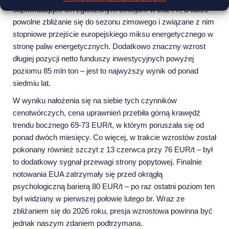
odpowiadające ich zgłoszonym emisjom w 2024 r., a także
powolne zbliżanie się do sezonu zimowego i związane z nim
stopniowe przejście europejskiego miksu energetycznego w
stronę paliw energetycznych. Dodatkowo znaczny wzrost
długiej pozycji netto funduszy inwestycyjnych powyżej
poziomu 85 mln ton – jest to najwyższy wynik od ponad
siedmiu lat.
W wyniku nałożenia się na siebie tych czynników
cenotwórczych, cena uprawnień przebiła górną krawędź
trendu bocznego 69-73 EUR/t, w którym poruszała się od
ponad dwóch miesięcy. Co więcej, w trakcie wzrostów został
pokonany również szczyt z 13 czerwca przy 76 EUR/t – był
to dodatkowy sygnał przewagi strony popytowej. Finalnie
notowania EUA zatrzymały się przed okrągłą
psychologiczną barierą 80 EUR/t – po raz ostatni poziom ten
był widziany w pierwszej połowie lutego br. Wraz ze
zbliżaniem się do 2026 roku, presja wzrostowa powinna być
jednak naszym zdaniem podtrzymana.