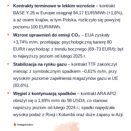
Kontrakty terminowe w lekkim wzroście
– kontrakt
BASE Y-26 w Europie osiągnął 84,17 EUR/MWh (+1,6%),
a aż osiem krajów, w tym Polska, rozliczyło się powyżej
poziomu 100 EUR/MWh.
Wzrost uprawnień do emisji CO₂
– EUA zyskały
+3,74% m/m, przebijając psychologiczną barierę 80
EUR/t i wychodząc z trendu bocznego (69–73 EUR/t); był
to najwyższy poziom od lutego 2025 r.
Stabilizacja na rynku gazu
– kontrakt TTF zakończył
miesiąc z symbolicznym spadkiem –0,61% m/m, przy
wysokim poziomie zapełnienia magazynów gazu w UE
(82,6%).
Węgiel z kontynuacją spadków
– kontrakt ARA API2
obniżył się o 1,89% m/m do 98 USD/t, co stanowi
najniższy poziom od lutego 2024 r.; spadki napędzała
wysoka podaż z Rosji i Kolumbii oraz duże zapasy w Azji.