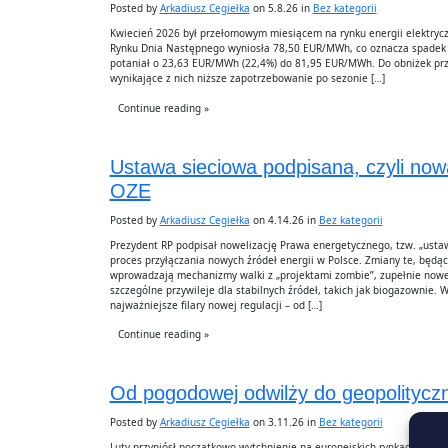
Posted by
Arkadiusz Cegiełka
on 5.8.26 in
Bez kategorii
Kwiecień 2026 był przełomowym miesiącem na rynku energii elektrycz
Rynku Dnia Następnego wyniosła 78,50 EUR/MWh, co oznacza spadek 
potaniał o 23,63 EUR/MWh (22,4%) do 81,95 EUR/MWh. Do obniżek przy
wynikające z nich niższe zapotrzebowanie po sezonie […]
Continue reading »
Ustawa sieciowa podpisana, czyli now
OZE
Posted by
Arkadiusz Cegiełka
on 4.14.26 in
Bez kategorii
Prezydent RP podpisał nowelizację Prawa energetycznego, tzw. „usta
proces przyłączania nowych źródeł energii w Polsce. Zmiany te, będą
wprowadzają mechanizmy walki z „projektami zombie”, zupełnie nowe 
szczególne przywileje dla stabilnych źródeł, takich jak biogazownie. 
najważniejsze filary nowej regulacji – od […]
Continue reading »
Od pogodowej odwilży do geopolitycz
Posted by
Arkadiusz Cegiełka
on 3.11.26 in
Bez kategorii
Luty przyniósł początkowo wytchnienie na europejskich rynkach energ