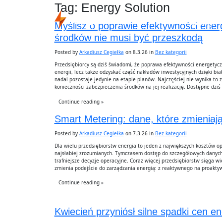
Tag:
Energy Solution
Usługi
Myślisz o poprawie efektywności ener
środków nie musi być przeszkodą
Posted by
Arkadiusz Cegiełka
on 8.3.26 in
Bez kategorii
Przedsiębiorcy są dziś świadomi, że poprawa efektywności energetyczn
energii, lecz także odzyskać część nakładów inwestycyjnych dzięki bi
nadal pozostaje jedynie na etapie planów. Najczęściej nie wynika to z 
konieczności zabezpieczenia środków na jej realizację. Dostępne dziś
Continue reading »
Smart Metering: dane, które zmieniają
Posted by
Arkadiusz Cegiełka
on 7.3.26 in
Bez kategorii
Dla wielu przedsiębiorstw energia to jeden z największych kosztów op
najsłabiej zrozumianych. Tymczasem dostęp do szczegółowych danyc
trafniejsze decyzje operacyjne. Coraz więcej przedsiębiorstw sięga w
zmienia podejście do zarządzania energią: z reaktywnego na proakty
Continue reading »
Kwiecień przyniósł silne spadki cen en