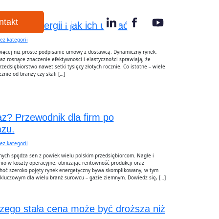
ntakt
EN
akupie energii i jak ich unikać
ez kategorii
 więcej niż proste podpisanie umowy z dostawcą. Dynamiczny rynek,
az rosnące znaczenie efektywności i elastyczności sprawiają, że
dsiębiorstwo nawet setki tysięcy złotych rocznie. Co istotne – wiele
żnie od branży czy skali […]
az? Przewodnik dla firm po
azu.
ez kategorii
ych spędza sen z powiek wielu polskim przedsiębiorcom. Nagłe i
io w koszty operacyjne, obniżając rentowność produkcji oraz
hoć szeroko pojęty rynek energetyczny bywa skomplikowany, w tym
 kluczowym dla wielu branż surowcu – gazie ziemnym. Dowiedz się, […]
czego stała cena może być droższa niż