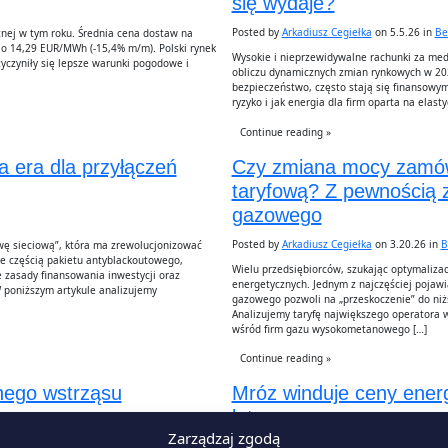
się wydaje?
Posted by
Arkadiusz Cegiełka
on 5.5.26 in
Be
nej w tym roku. Średnia cena dostaw na
o 14,29 EUR/MWh (-15,4% m/m). Polski rynek
Wysokie i nieprzewidywalne rachunki za medi
czyniły się lepsze warunki pogodowe i
obliczu dynamicznych zmian rynkowych w 202
bezpieczeństwo, często stają się finansowy
ryzyko i jak energia dla firm oparta na elas
Continue reading »
a era dla przyłączeń
Czy zmiana mocy zamów
taryfową? Z pewnością z
gazowego
Posted by
Arkadiusz Cegiełka
on 3.20.26 in
B
wę sieciową”, która ma zrewolucjonizować
ce częścią pakietu antyblackoutowego,
Wielu przedsiębiorców, szukając optymaliza
zasady finansowania inwestycji oraz
energetycznych. Jednym z najczęściej pojawi
W poniższym artykule analizujemy
gazowego pozwoli na „przeskoczenie” do niższ
Analizujemy taryfę największego operatora w
wśród firm gazu wysokometanowego […]
Continue reading »
nego wstrząsu
Mróz winduje ceny ener
lat
Zarządzaj zgodą
Posted by
Arkadiusz Cegiełka
on 2.13.26 in
B
ii, gdzie poprawa pogody i rosnąca