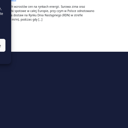
łtownych wzrostów cen na rynkach energii. Surowa zima oraz
e,
ły stawki spotowe w całej Europie, przy czym w Polsce odnotowano
te
ednia cena dostaw na Rynku Dnia Następnego (RDN) w strefie
o 32,4% m/m), podczas gdy […]
e