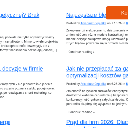
Referencje
O nas
Aktualności
Ko
getycznej? Brak
Najczęstsze błędy przy z
Posted by
Arkadiusz Cegiełka
on 7.16.26 in
B
Zakup energii elektrycznej to dziś znacznie
zmienność cen, różne modele kontraktacji or
ej pozwala nie tylko ograniczyć koszty
błędne decyzje zakupowe mogą kosztować prze
ałym certyfikatom. Mimo to wiele projektów
z tych błędów powtarza się w firmach niezale
braku opłacalności inwestycji, ale z
 formy finansowania pozwalają jednak […]
Continue reading »
 decyzje w firmie
Jak nie przepłacać za g
optymalizacji kosztów g
Posted by
Arkadiusz Cegiełka
on 6.26.26 in
B
eracyjnych – ale jednocześnie jeden z
h o zużyciu pozwala szybko podejmować
Zmienność na rynkach surowców energetyczn
ięc po rozwiązania smart metering, co
drastyczne wahania cen uderzają bezpośredn
wne.
konkurencyjność rynkową całych zakładów. C
poradniku skupimy się wyłącznie na jednym,
Continue reading »
ergii
Prąd dla firm 2026: Dla