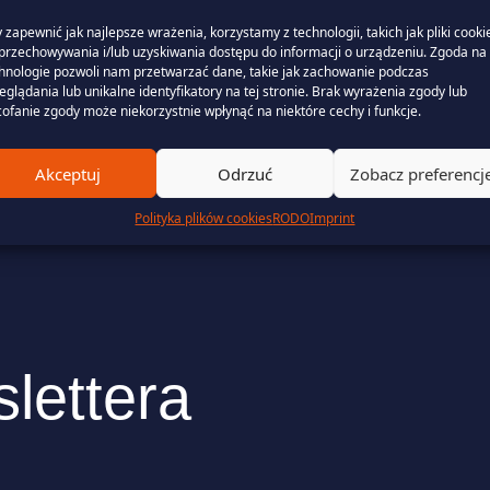
do 100,35 EUR/MWh. Sytuację dodatkowo
Początek 2026 roku upłynął pod znakiem gwa
 zapewnić jak najlepsze wrażenia, korzystamy z technologii, takich jak pliki cooki
jące obecny kształt systemu EU ETS. Jednak
niesprzyjające warunki pogodowe wywindowa
 Wschodzie — ataki militarne […]
przechowywania i/lub uzyskiwania dostępu do informacji o urządzeniu. Zgoda na 
najwyższe poziomy od niemal trzech lat. Śr
hnologie pozwoli nam przetwarzać dane, takie jak zachowanie podczas
europejskiej wyniosła 124 EUR/MWh (wzrost 
eglądania lub unikalne identyfikatory na tej stronie. Brak wyrażenia zgody lub
Continue reading »
ofanie zgody może niekorzystnie wpłynąć na niektóre cechy i funkcje.
Akceptuj
Odrzuć
Zobacz preferencj
Polityka plików cookies
RODO
Imprint
lettera