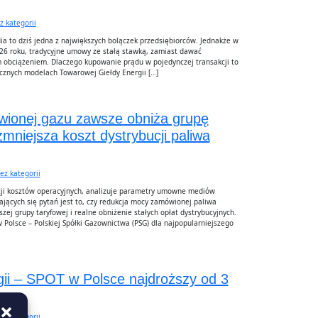
z kategorii
a to dziś jedna z największych bolączek przedsiębiorców. Jednakże w
6 roku, tradycyjne umowy ze stałą stawką, zamiast dawać
m obciążeniem. Dlaczego kupowanie prądu w pojedynczej transakcji to
tycznych modelach Towarowej Giełdy Energii […]
ionej gazu zawsze obniża grupę
mniejsza koszt dystrybucji paliwa
ez kategorii
cji kosztów operacyjnych, analizuje parametry umowne mediów
ających się pytań jest to, czy redukcja mocy zamówionej paliwa
ej grupy taryfowej i realne obniżenie stałych opłat dystrybucyjnych.
 Polsce – Polskiej Spółki Gazownictwa (PSG) dla najpopularniejszego
gii – SPOT w Polsce najdroższy od 3
ez kategorii