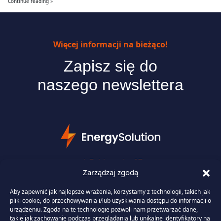
Continue reading »
Więcej informacji na bieżąco!
Zapisz się do
naszego newslettera
ul. Ząbkowska 27
Zarządzaj zgodą
03-736 Warszawa
Aby zapewnić jak najlepsze wrażenia, korzystamy z technologii, takich jak
+48 (22) 290 11 11
pliki cookie, do przechowywania i/lub uzyskiwania dostępu do informacji o
urządzeniu. Zgoda na te technologie pozwoli nam przetwarzać dane,
biuro@energysolution.pl
takie jak zachowanie podczas przeglądania lub unikalne identyfikatory na