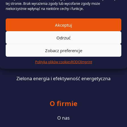
tej stronie. Brak wyrażenia zgody lub wycofanie zgody może
niekorzystnie wpłynąć na niektóre cechy i funkcje.
Usługi
Akceptuj
Odrzuć
Portfolio Management
Zobacz preferencje
Zarządzanie danymi rozliczeniowymi i telemetrycznymi
Polityka plików cookies
RODO
Imprint
Wsparcie prawne i finansowanie
Zielona energia i efektywność energetyczna
O firmie
O nas