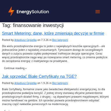
Tag:
finansowanie inwestycji
Smart Metering: dane, które zmieniają decyzje w firmie
Posted by
Arkadiusz Cegiełka
on 7.3.26 in
Bez kategorii
Dla wielu przedsiębiorstw energia to jeden z największych kosztów operacyjnych – ale
jednocześnie jeden z najsłabiej zrozumianych. Tymczasem dostęp do szczegółowych
danych o zużyciu pozwala szybko podejmować trafniejsze decyzje operacyjne. Coraz
więcej przedsiębiorstw sięga więc po rozwiązania smart metering, co zmienia podejście
do zarządzania energią: z reaktywnego na proaktywne.
Continue reading »
Jak sprzedać Białe Certyfikaty na TGE?
Posted by
Arkadiusz Cegiełka
on 1.9.26 in
Bez kategorii
Białe Certyfikaty, formalnie znane jako świadectwa efektywności energetycznej, to dla
przedsiębiorstw podwójna korzyść. Z jednej strony stanowią oficjalne potwierdzenie
proekologicznych działań firmy, z drugiej – są zbywalnymi prawami majątkowymi, którymi
można handlować na giełdzie. Ich sprzedaż pozwala przedsiębiorstwom odzyskać
znaczną część nakładów poniesionych na modernizację.